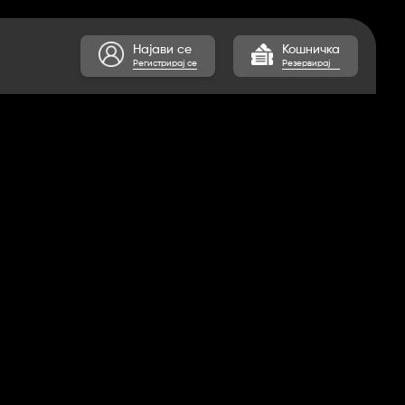
Најави се
Кошничка
Регистрирај се
Резервирај