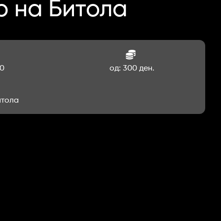
 на Битола
00
од: 300 ден.
итола