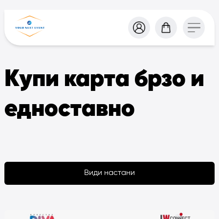
Купи карта брзо и
едноставно
Види настани