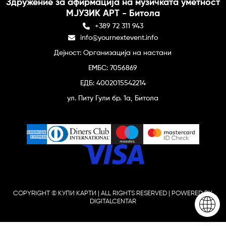
Здружение за афирмација на музичката уметност
МЈУЗИК АРТ - Битола
+389 72 311 943
info@yournextevent.info
Дејност: Организација на настани
ЕМБС: 7056869
ЕДБ: 4002015542214
ул. Питу Гули бр. 1а, Битола
COPYRIGHT © КУПИ КАРТИ | ALL RIGHTS RESERVED | POWERED BY
DIGITALCENTAR