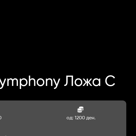
Symphony Ложа C
0
од: 1200 ден.