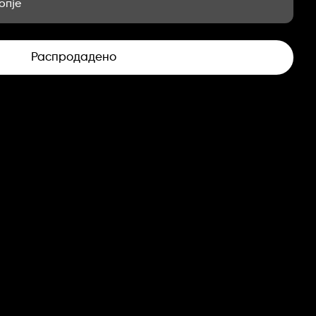
опје
Распродадено