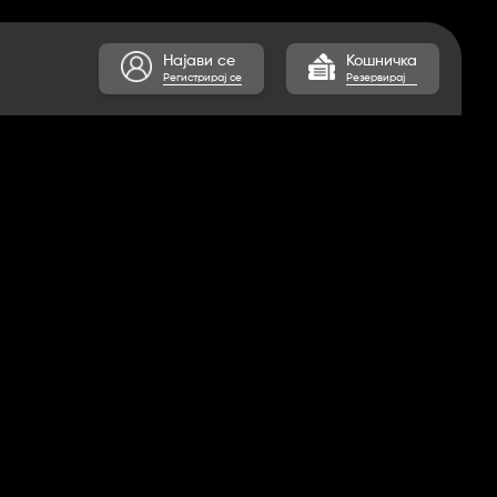
Најави се
Кошничка
Регистрирај се
Резервирај